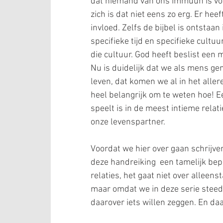
dat niemand van ons immuun is voo
zich is dat niet eens zo erg. Er he
invloed. Zelfs de bijbel is ontstaan
specifieke tijd en specifieke cultuur.
die cultuur. God heeft beslist een 
Nu is duidelijk dat we als mens gem
leven, dat komen we al in het aller
heel belangrijk om te weten hoe! E
speelt is in de meest intieme rela
onze levenspartner.
Voordat we hier over gaan schrijven
deze handreiking  een tamelijk bepe
relaties, het gaat niet over alleens
maar omdat we in deze serie steed
daarover iets willen zeggen. En d