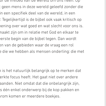
r de invloed van de wereld om ons heen. Op 
eft geen mens in deze wereld geleefd zonder die 
 in een specifiek deel van de wereld, in een 
 Tegelijkertijd is de bijbel ook vaak kritisch op 
mening over wat goed en wat slecht voor ons is. 
aakt zijn om in relatie met God en elkaar te 
eerste begin van de bijbel tegen. Dan wordt 
en van de gebieden waar de vraag een rol 
tie die we hebben als mensen onderling: die met 
 is het natuurlijk belangrijk op te merken dat 
rkte focus heeft. Het gaat niet over andere 
taanden. Niet omdat dat die onbelangrijk zijn, 
s één enkel onderwerp bij de kop pakken en 
aarom komen er meerdere boekjes.