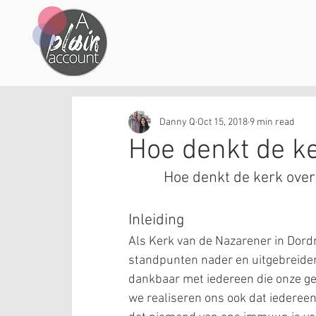
Danny Q
Oct 15, 2018
9 min read
Hoe denkt de k
Hoe denkt de kerk ov
Inleiding
Als Kerk van de Nazarener in Dordr
standpunten nader en uitgebreider 
dankbaar met iedereen die onze gem
we realiseren ons ook dat iedereen