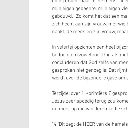
en hij bracht haar bij de mens.  Toen
mijn eigen gebeente, mijn eigen vle
gebouwd.’  Zo komt het dat een ma
zich hecht aan zijn vrouw, met wie
naakt, de mens en zijn vrouw, maar
In velerlei opzichten een heel bijzo
bedoeld om zowel met God als met 
concluderen dat God zelfs van menin
gesproken niet genoeg is. Dat rijmt
wordt over de bijzondere gave om all
Terzijde: over 1 Korintiërs 7 gespro
Jezus zeer spoedig terug zou komen. 
nu meer op die van Jeremia die sch
"4 ‘Dit zegt de HEER van de hemels