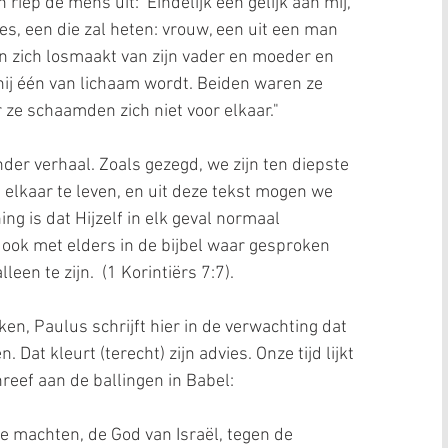
 riep de mens uit: ‘Eindelijk een gelijk aan mij, 
es, een die zal heten: vrouw, een uit een man 
n zich losmaakt van zijn vader en moeder en 
 hij één van lichaam wordt. Beiden waren ze 
 ze schaamden zich niet voor elkaar."
nder verhaal. Zoals gezegd, we zijn ten diepste 
elkaar te leven, en uit deze tekst mogen we 
g is dat Hijzelf in elk geval normaal 
 ook met elders in de bijbel waar gesproken 
een te zijn.  (1 Korintiërs 7:7).
ken, Paulus schrijft hier in de verwachting dat 
Dat kleurt (terecht) zijn advies. Onze tijd lijkt 
reef aan de ballingen in Babel:
e machten, de God van Israël, tegen de 