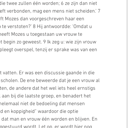
die twee zullen één worden; 6 ze zijn dan niet 
eft verbonden, mag een mens niet scheiden.’ 7 
ft Mozes dan voorgeschreven haar een 
 te verstoten?’ 8 Hij antwoordde: ‘Omdat u 
heeft Mozes u toegestaan uw vrouw te 
t begin zo geweest. 9 Ik zeg u: wie zijn vrouw 
pleegt overspel, tenzij er sprake was van een 
vatten. Er was een discussie gaande in die 
e scholen. De ene beweerde dat je een vrouw al 
n, de andere dat het wel iets heel ernstigs 
 aan bij die laatste groep, en benadert het 
jk helemaal niet de bedoeling dat mensen 
id en koppigheid" waardoor die optie 
s dat man en vrouw één worden en blijven. En 
gestuurd wordt. Let op, er wordt hier nog 