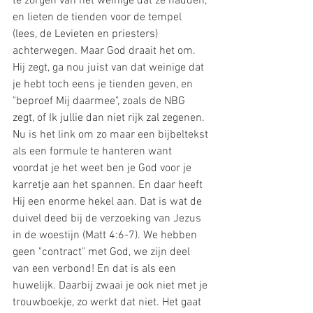
te zorgen van het weinige dat ze hadden, 
en lieten de tienden voor de tempel 
(lees, de Levieten en priesters) 
achterwegen. Maar God draait het om. 
Hij zegt, ga nou juist van dat weinige dat 
je hebt toch eens je tienden geven, en 
"beproef Mij daarmee", zoals de NBG 
zegt, of Ik jullie dan niet rijk zal zegenen. 
Nu is het link om zo maar een bijbeltekst 
als een formule te hanteren want 
voordat je het weet ben je God voor je 
karretje aan het spannen. En daar heeft 
Hij een enorme hekel aan. Dat is wat de 
duivel deed bij de verzoeking van Jezus 
in de woestijn (Matt 4:6-7). We hebben 
geen "contract" met God, we zijn deel 
van een verbond! En dat is als een 
huwelijk. Daarbij zwaai je ook niet met je 
trouwboekje, zo werkt dat niet. Het gaat 